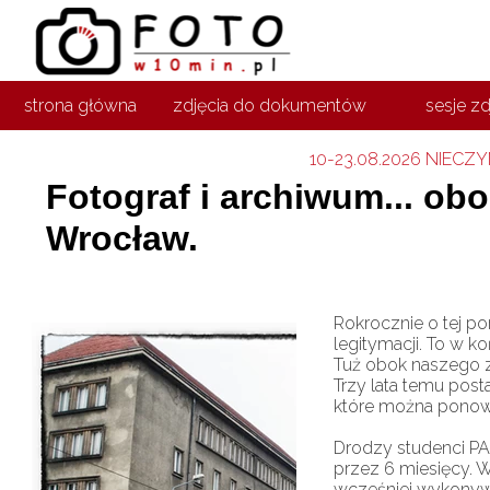
strona główna
zdjęcia do dokumentów
sesje z
10-23
.08.2026 NIECZYN
Fotograf i archiwum... o
Wrocław.
Rokrocznie o tej p
legitymacji. To w 
Tuż obok naszego z
Trzy lata temu post
które można ponow
Drodzy studenci PA
przez 6 miesięcy. W
wcześniej wykonywa